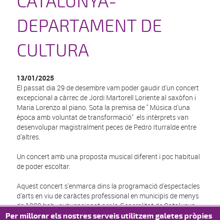
CATALUNYA-
DEPARTAMENT DE
CULTURA
13/01/2025
El passat dia 29 de desembre vam poder gaudir d'un concert
excepcional a càrrec de Jordi Martorell Loriente al saxòfon i
Maria Lorenzo al piano. Sota la premisa de " Música d'una
època amb voluntat de transformació" els intèrprets van
desenvolupar magistralment peces de Pedro Iturralde entre
d'altres.
Un concert amb una proposta musical diferent i poc habitual
de poder escoltar.
Aquest concert s'enmarca dins la programació d'espectacles
d'arts en viu de caràctes professional en municipis de menys
de 1000 hab., subvencionat per la Generalitat de Catalunya,
Departament de Cultura
Per millorar els nostres serveis utilitzem galetes pròpies