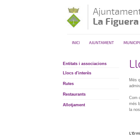
Vés al contingut
Ajuntament
La Figuera
INICI
AJUNTAMENT
MUNICIPI
Ll
Entitats i associacions
Llocs d'interès
Més qu
Rutes
admira
Restaurants
Com d
més b
Allotjament
la nos
L'Erm