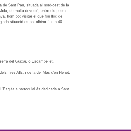
ta de Sant Pau, situada al nord-oest de la
Mola, de molta devoció, entre els pobles
ya, hom pot visitar el que fou lloc de
iada situació es pot albirar fins a 40
 serra del Guixar, o Escambellet.
ls Tres Alls, i de la del Mas d'en Nenet,
. L'Església parroquial és dedicada a Sant