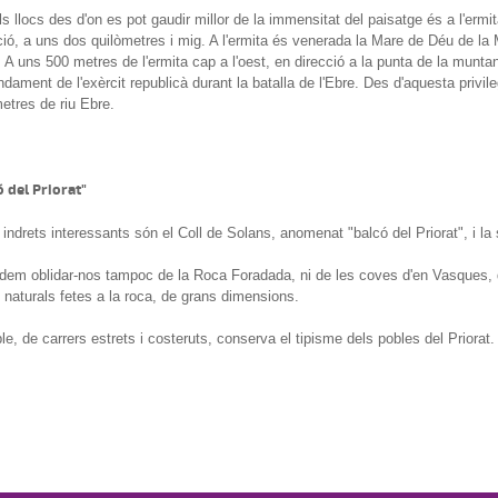
s llocs des d'on es pot gaudir millor de la immensitat del paisatge és a l'ermi
ió, a uns dos quilòmetres i mig. A l'ermita és venerada la Mare de Déu de la 
 A uns 500 metres de l'ermita cap a l'oest, en direcció a la punta de la muntan
ament de l'exèrcit republicà durant la batalla de l'Ebre. Des d'aquesta privileg
etres de riu Ebre.
ó del Priorat"
 indrets interessants són el Coll de Solans, anomenat "balcó del Priorat", i la
dem oblidar-nos tampoc de la Roca Foradada, ni de les coves d'en Vasques, de
 naturals fetes a la roca, de grans dimensions.
le, de carrers estrets i costeruts, conserva el tipisme dels pobles del Priorat