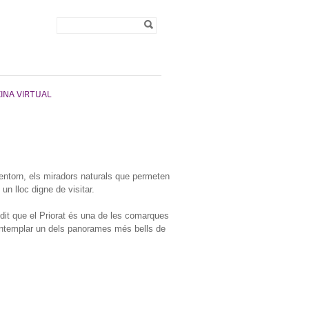
Formulari de
Cerca
cerca
CINA VIRTUAL
 entorn, els miradors naturals que permeten
un lloc digne de visitar.
dit que el Priorat és una de les comarques
contemplar un dels panorames més bells de