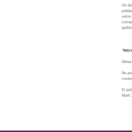
Un del
poblac
veïns.
comand
quilòm
"Balc
Altres
No po
coves
El pob
Martí.