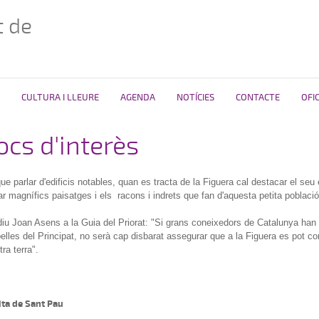
 de
CULTURA I LLEURE
AGENDA
NOTÍCIES
CONTACTE
OFI
ocs d'interès
e parlar d'edificis notables, quan es tracta de la Figuera cal destacar el seu
r magnífics paisatges i els racons i indrets que fan d'aquesta petita població 
iu Joan Asens a la Guia del Priorat: "Si grans coneixedors de Catalunya han 
elles del Principat, no serà cap disbarat assegurar que a la Figuera es pot 
tra terra".
ita de Sant Pau